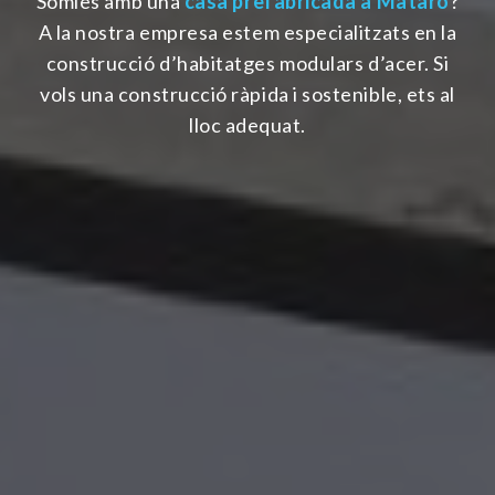
Somies amb una
casa prefabricada a Mataró
?
A la nostra empresa estem especialitzats en la
construcció d’habitatges modulars d’acer. Si
vols una construcció ràpida i sostenible, ets al
lloc adequat.