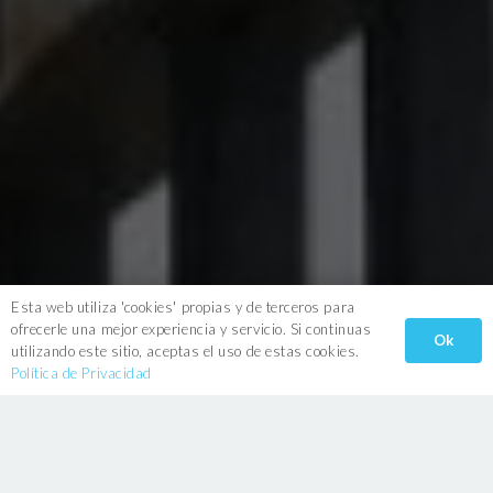
Esta web utiliza 'cookies' propias y de terceros para
ofrecerle una mejor experiencia y servicio. Si continuas
Ok
utilizando este sitio, aceptas el uso de estas cookies.
Política de Privacidad