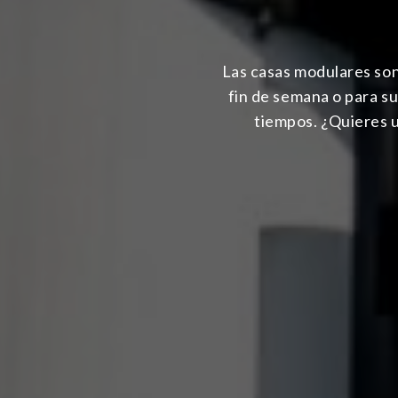
Las casas modulares son 
fin de semana o para su
tiempos. ¿Quieres 