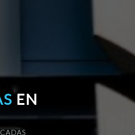
AS
EN
ICADAS