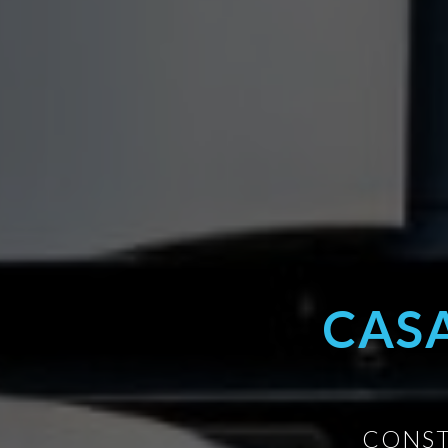
CAS
CONST