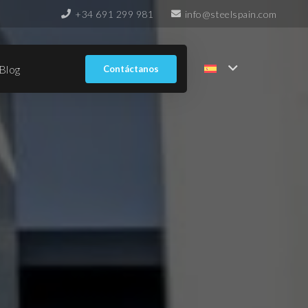
+34 691 299 981
info@steelspain.com
Blog
Contáctanos